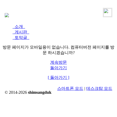
로그인
가입
소개
게시판
토막글
방문 페이지가 모바일용이 없습니다. 컴퓨터버전 페이지를 방
문 하시겠습니까?
계속방문
돌아가기
[ 돌아가기 ]
스마트폰 모드
|
데스크탑 모드
© 2014-2026
shimsangduk