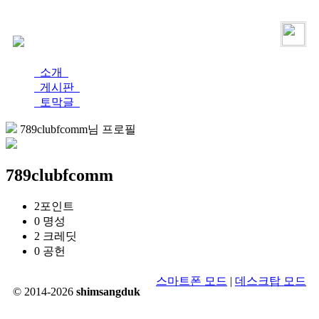
로그인
가입
소개
게시판
토막글
789clubfcomm님 프로필
789clubfcomm
2
포인트
0
명성
2
크레딧
0
공헌
스마트폰 모드
|
데스크탑 모드
© 2014-2026
shimsangduk