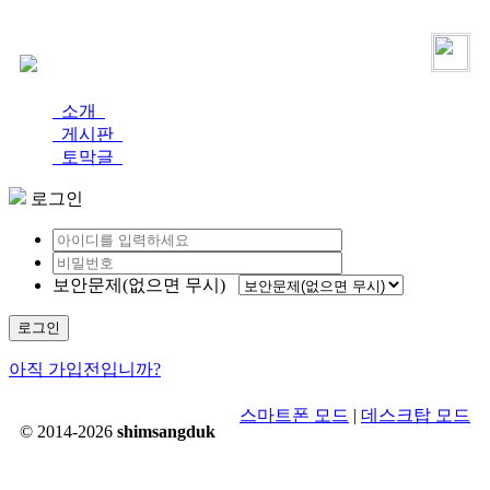
로그인
가입
소개
게시판
토막글
로그인
보안문제(없으면 무시)
로그인
아직 가입전입니까?
스마트폰 모드
|
데스크탑 모드
© 2014-2026
shimsangduk