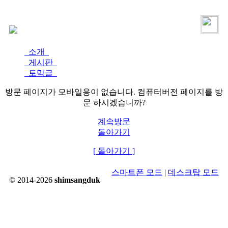
로그인
가입
소개
게시판
토막글
방문 페이지가 모바일용이 없습니다. 컴퓨터버전 페이지를 방
문 하시겠습니까?
계속방문
돌아가기
[ 돌아가기 ]
스마트폰 모드
|
데스크탑 모드
© 2014-2026
shimsangduk