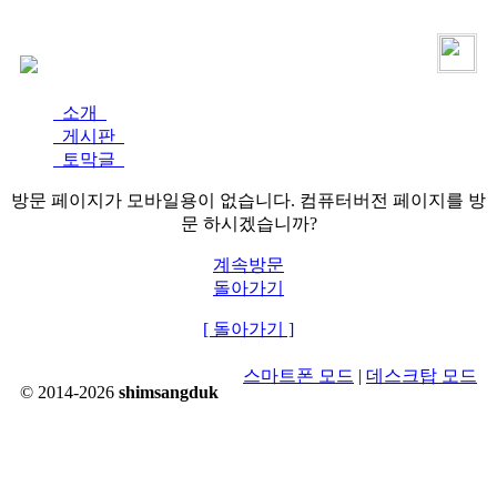
로그인
가입
소개
게시판
토막글
방문 페이지가 모바일용이 없습니다. 컴퓨터버전 페이지를 방
문 하시겠습니까?
계속방문
돌아가기
[ 돌아가기 ]
스마트폰 모드
|
데스크탑 모드
© 2014-2026
shimsangduk