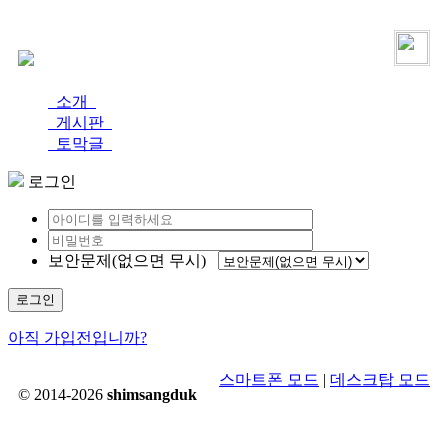
로그인
가입
소개
게시판
토막글
로그인
보안문제(없으면 무시)
로그인
아직 가입전입니까?
스마트폰 모드
|
데스크탑 모드
© 2014-2026
shimsangduk