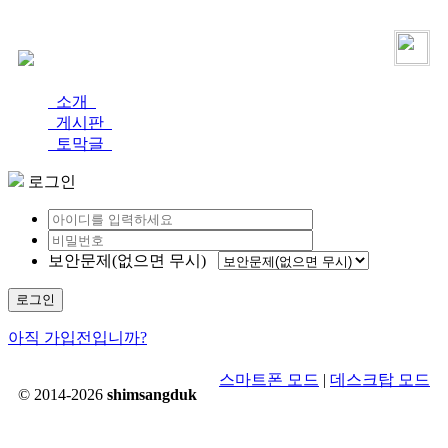
로그인
가입
소개
게시판
토막글
로그인
보안문제(없으면 무시)
로그인
아직 가입전입니까?
스마트폰 모드
|
데스크탑 모드
© 2014-2026
shimsangduk