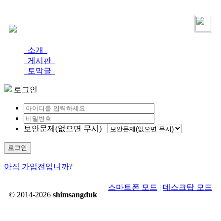
로그인
가입
소개
게시판
토막글
로그인
보안문제(없으면 무시)
로그인
아직 가입전입니까?
스마트폰 모드
|
데스크탑 모드
© 2014-2026
shimsangduk