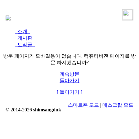
로그인
가입
소개
게시판
토막글
방문 페이지가 모바일용이 없습니다. 컴퓨터버전 페이지를 방
문 하시겠습니까?
계속방문
돌아가기
[ 돌아가기 ]
스마트폰 모드
|
데스크탑 모드
© 2014-2026
shimsangduk