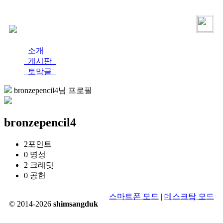
로그인
가입
소개
게시판
토막글
bronzepencil4님 프로필
bronzepencil4
2
포인트
0
명성
2
크레딧
0
공헌
스마트폰 모드
|
데스크탑 모드
© 2014-2026
shimsangduk