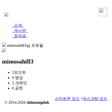
로그인
가입
소개
게시판
토막글
mimosahill3님 프로필
mimosahill3
2
포인트
0
명성
2
크레딧
0
공헌
스마트폰 모드
|
데스크탑 모드
© 2014-2026
shimsangduk