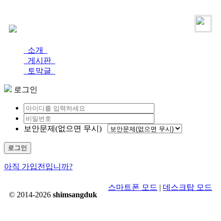
로그인
가입
소개
게시판
토막글
로그인
보안문제(없으면 무시)
로그인
아직 가입전입니까?
스마트폰 모드
|
데스크탑 모드
© 2014-2026
shimsangduk