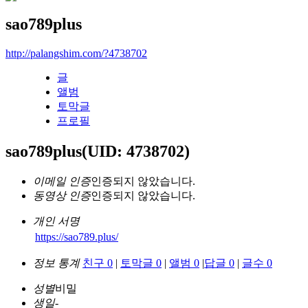
sao789plus
http://palangshim.com/?4738702
글
앨범
토막글
프로필
sao789plus
(UID: 4738702)
이메일 인증
인증되지 않았습니다.
동영상 인증
인증되지 않았습니다.
개인 서명
https://sao789.plus/
정보 통계
친구 0
|
토막글 0
|
앨범 0
|
답글 0
|
글수 0
성별
비밀
생일
-