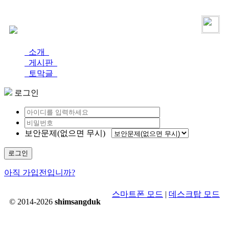
로그인
가입
소개
게시판
토막글
로그인
보안문제(없으면 무시)
로그인
아직 가입전입니까?
스마트폰 모드
|
데스크탑 모드
© 2014-2026
shimsangduk