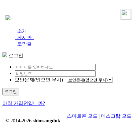
로그인
가입
소개
게시판
토막글
로그인
보안문제(없으면 무시)
로그인
아직 가입전입니까?
스마트폰 모드
|
데스크탑 모드
© 2014-2026
shimsangduk