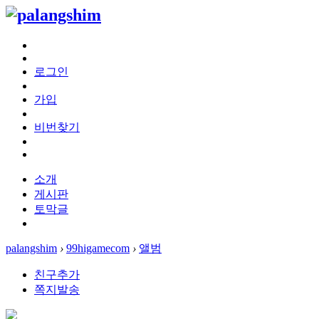
로그인
가입
비번찾기
소개
게시판
토막글
palangshim
›
99higamecom
›
앨범
친구추가
쪽지발송