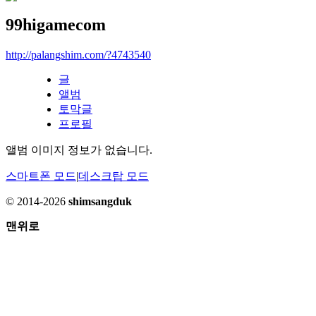
99higamecom
http://palangshim.com/?4743540
글
앨범
토막글
프로필
앨범 이미지 정보가 없습니다.
스마트폰 모드
|
데스크탑 모드
© 2014-2026
shimsangduk
맨위로