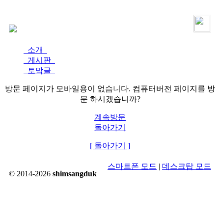
로그인
가입
소개
게시판
토막글
방문 페이지가 모바일용이 없습니다. 컴퓨터버전 페이지를 방
문 하시겠습니까?
계속방문
돌아가기
[ 돌아가기 ]
스마트폰 모드
|
데스크탑 모드
© 2014-2026
shimsangduk