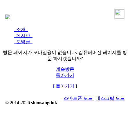
로그인
가입
소개
게시판
토막글
방문 페이지가 모바일용이 없습니다. 컴퓨터버전 페이지를 방
문 하시겠습니까?
계속방문
돌아가기
[ 돌아가기 ]
스마트폰 모드
|
데스크탑 모드
© 2014-2026
shimsangduk