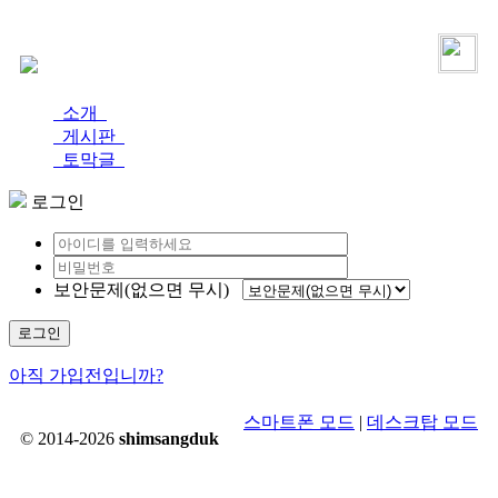
로그인
가입
소개
게시판
토막글
로그인
보안문제(없으면 무시)
로그인
아직 가입전입니까?
스마트폰 모드
|
데스크탑 모드
© 2014-2026
shimsangduk