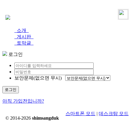
로그인
가입
소개
게시판
토막글
로그인
보안문제(없으면 무시)
로그인
아직 가입전입니까?
스마트폰 모드
|
데스크탑 모드
© 2014-2026
shimsangduk