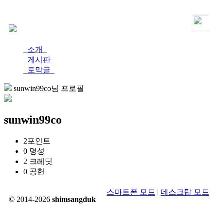
로그인
가입
소개
게시판
토막글
sunwin99co님 프로필
sunwin99co
2
포인트
0
명성
2
크레딧
0
공헌
스마트폰 모드
|
데스크탑 모드
© 2014-2026
shimsangduk