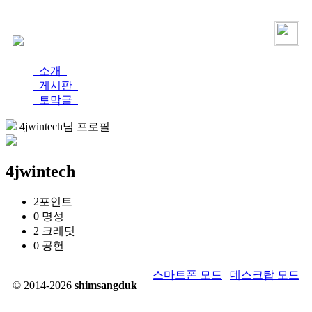
로그인
가입
소개
게시판
토막글
4jwintech님 프로필
4jwintech
2
포인트
0
명성
2
크레딧
0
공헌
스마트폰 모드
|
데스크탑 모드
© 2014-2026
shimsangduk