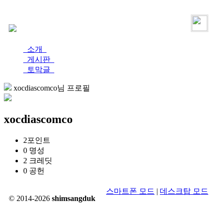
로그인
가입
소개
게시판
토막글
xocdiascomco님 프로필
xocdiascomco
2
포인트
0
명성
2
크레딧
0
공헌
스마트폰 모드
|
데스크탑 모드
© 2014-2026
shimsangduk