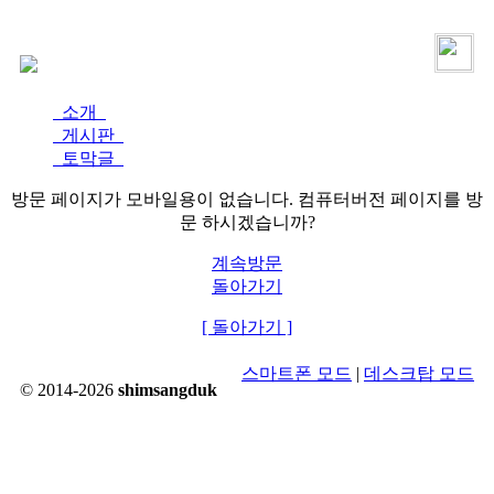
로그인
가입
소개
게시판
토막글
방문 페이지가 모바일용이 없습니다. 컴퓨터버전 페이지를 방
문 하시겠습니까?
계속방문
돌아가기
[ 돌아가기 ]
스마트폰 모드
|
데스크탑 모드
© 2014-2026
shimsangduk