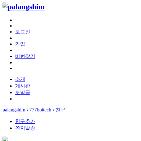
로그인
가입
비번찾기
소개
게시판
토막글
palangshim
›
777boitech
›
친구
친구추가
쪽지발송