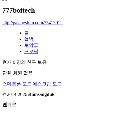
777boitech
http://palangshim.com/?5415912
글
앨범
토막글
프로필
현재
0
명의 친구 보유
관련 회원 없음
스마트폰 모드
|
데스크탑 모드
© 2014-2026
shimsangduk
맨위로