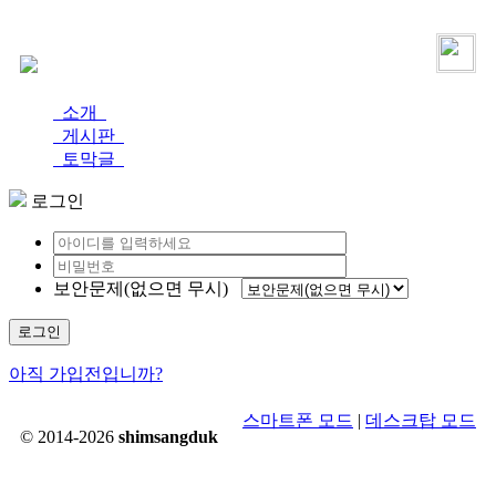
로그인
가입
소개
게시판
토막글
로그인
보안문제(없으면 무시)
로그인
아직 가입전입니까?
스마트폰 모드
|
데스크탑 모드
© 2014-2026
shimsangduk