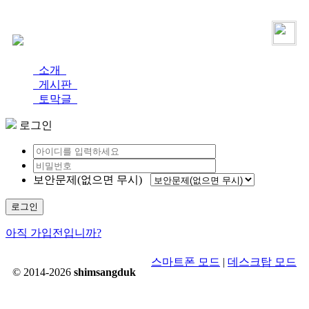
로그인
가입
소개
게시판
토막글
로그인
보안문제(없으면 무시)
로그인
아직 가입전입니까?
스마트폰 모드
|
데스크탑 모드
© 2014-2026
shimsangduk