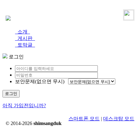
로그인
가입
소개
게시판
토막글
로그인
보안문제(없으면 무시)
로그인
아직 가입전입니까?
스마트폰 모드
|
데스크탑 모드
© 2014-2026
shimsangduk