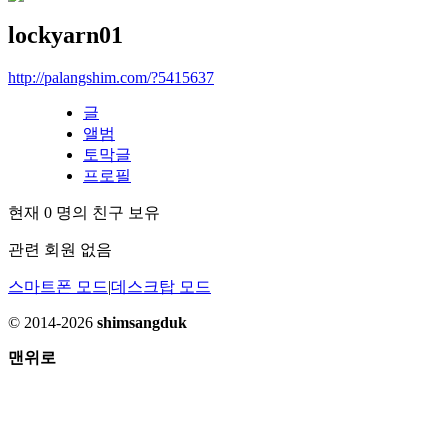
lockyarn01
http://palangshim.com/?5415637
글
앨범
토막글
프로필
현재
0
명의 친구 보유
관련 회원 없음
스마트폰 모드
|
데스크탑 모드
© 2014-2026
shimsangduk
맨위로