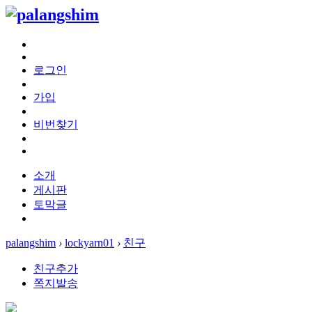
로그인
가입
비번찾기
소개
게시판
토막글
palangshim
›
lockyarn01
›
친구
친구추가
쪽지발송