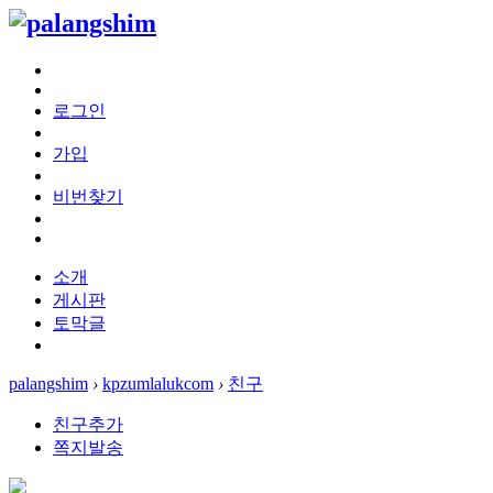
로그인
가입
비번찾기
소개
게시판
토막글
palangshim
›
kpzumlalukcom
›
친구
친구추가
쪽지발송