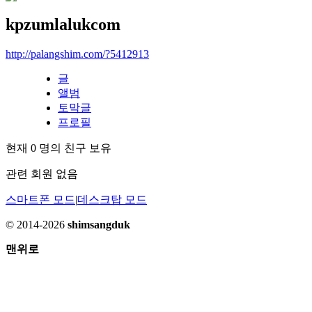
kpzumlalukcom
http://palangshim.com/?5412913
글
앨범
토막글
프로필
현재
0
명의 친구 보유
관련 회원 없음
스마트폰 모드
|
데스크탑 모드
© 2014-2026
shimsangduk
맨위로