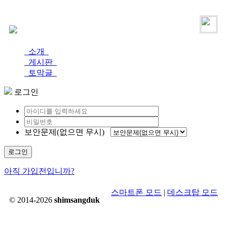
로그인
가입
소개
게시판
토막글
로그인
보안문제(없으면 무시)
로그인
아직 가입전입니까?
스마트폰 모드
|
데스크탑 모드
© 2014-2026
shimsangduk