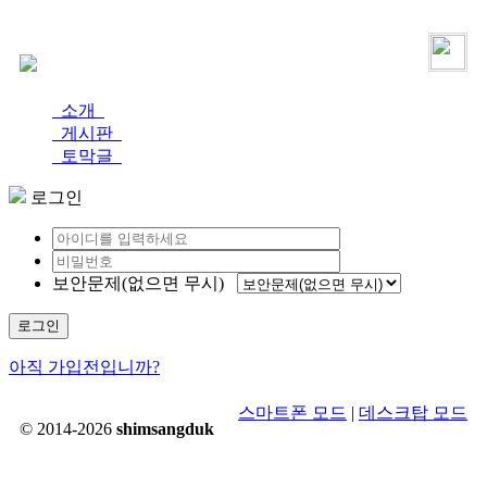
로그인
가입
소개
게시판
토막글
로그인
보안문제(없으면 무시)
로그인
아직 가입전입니까?
스마트폰 모드
|
데스크탑 모드
© 2014-2026
shimsangduk