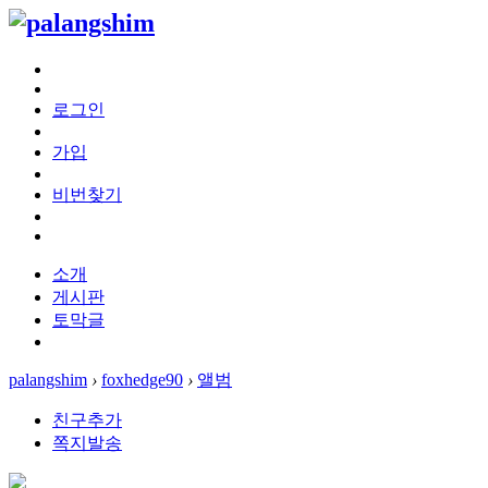
로그인
가입
비번찾기
소개
게시판
토막글
palangshim
›
foxhedge90
›
앨범
친구추가
쪽지발송