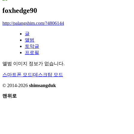
foxhedge90
http://palangshim.com/?4806144
글
앨범
토막글
프로필
앨범 이미지 정보가 없습니다.
스마트폰 모드
|
데스크탑 모드
© 2014-2026
shimsangduk
맨위로