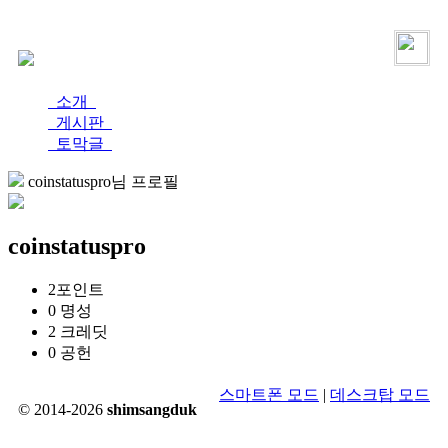
로그인
가입
소개
게시판
토막글
coinstatuspro님 프로필
coinstatuspro
2
포인트
0
명성
2
크레딧
0
공헌
스마트폰 모드
|
데스크탑 모드
© 2014-2026
shimsangduk