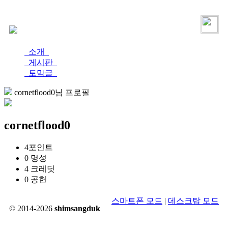
로그인
가입
소개
게시판
토막글
cornetflood0님 프로필
cornetflood0
4
포인트
0
명성
4
크레딧
0
공헌
스마트폰 모드
|
데스크탑 모드
© 2014-2026
shimsangduk