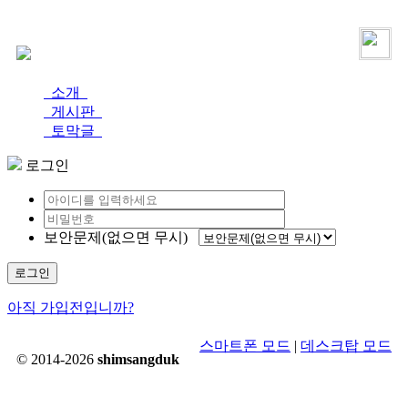
로그인
가입
소개
게시판
토막글
로그인
보안문제(없으면 무시)
로그인
아직 가입전입니까?
스마트폰 모드
|
데스크탑 모드
© 2014-2026
shimsangduk