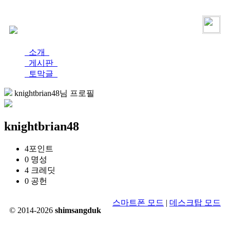
로그인
가입
소개
게시판
토막글
knightbrian48님 프로필
knightbrian48
4
포인트
0
명성
4
크레딧
0
공헌
스마트폰 모드
|
데스크탑 모드
© 2014-2026
shimsangduk