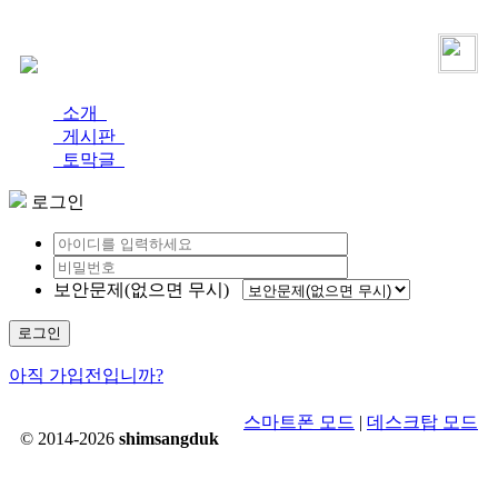
로그인
가입
소개
게시판
토막글
로그인
보안문제(없으면 무시)
로그인
아직 가입전입니까?
스마트폰 모드
|
데스크탑 모드
© 2014-2026
shimsangduk