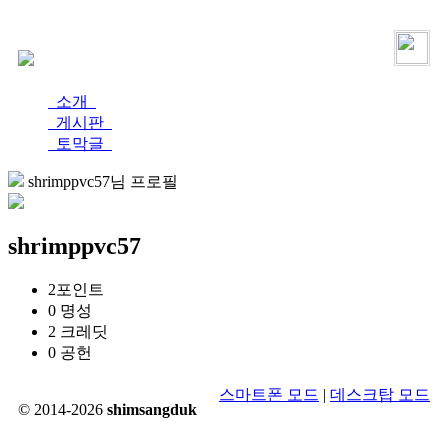
로그인
가입
소개
게시판
토막글
shrimppvc57님 프로필
shrimppvc57
2
포인트
0
명성
2
크레딧
0
공헌
스마트폰 모드
|
데스크탑 모드
© 2014-2026
shimsangduk