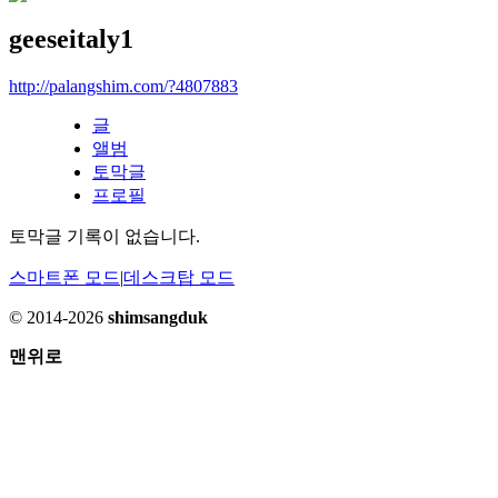
geeseitaly1
http://palangshim.com/?4807883
글
앨범
토막글
프로필
토막글 기록이 없습니다.
스마트폰 모드
|
데스크탑 모드
© 2014-2026
shimsangduk
맨위로