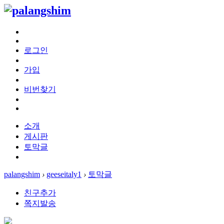
로그인
가입
비번찾기
소개
게시판
토막글
palangshim
›
geeseitaly1
›
토막글
친구추가
쪽지발송