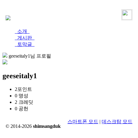
로그인
가입
소개
게시판
토막글
geeseitaly1님 프로필
geeseitaly1
2
포인트
0
명성
2
크레딧
0
공헌
스마트폰 모드
|
데스크탑 모드
© 2014-2026
shimsangduk