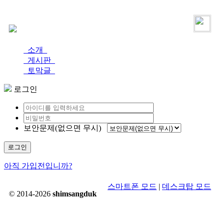
로그인
가입
소개
게시판
토막글
로그인
보안문제(없으면 무시)
로그인
아직 가입전입니까?
스마트폰 모드
|
데스크탑 모드
© 2014-2026
shimsangduk