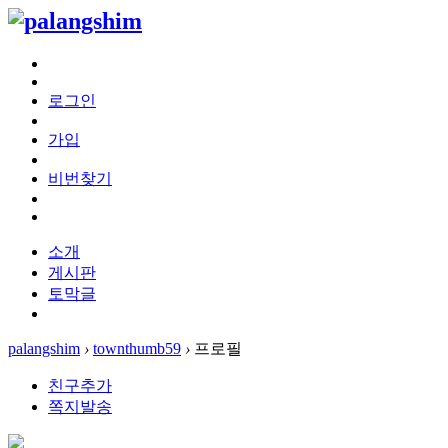
로그인
가입
비번찾기
소개
게시판
토막글
palangshim
›
townthumb59
›
프로필
친구추가
쪽지발송