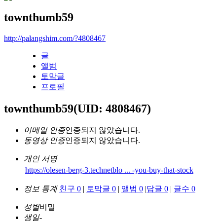
townthumb59
http://palangshim.com/?4808467
글
앨범
토막글
프로필
townthumb59
(UID: 4808467)
이메일 인증
인증되지 않았습니다.
동영상 인증
인증되지 않았습니다.
개인 서명
https://olesen-berg-3.technetblo ... -you-buy-that-stock
정보 통계
친구 0
|
토막글 0
|
앨범 0
|
답글 0
|
글수 0
성별
비밀
생일
-