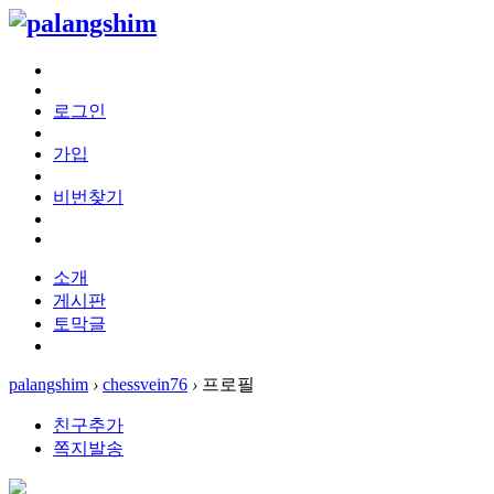
로그인
가입
비번찾기
소개
게시판
토막글
palangshim
›
chessvein76
›
프로필
친구추가
쪽지발송