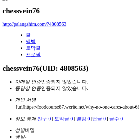
chessvein76
http://palangshim.com/?4808563
글
앨범
토막글
프로필
chessvein76
(UID: 4808563)
이메일 인증
인증되지 않았습니다.
동영상 인증
인증되지 않았습니다.
개인 서명
[url]https://foodcourse87.werite.net/why-no-one-cares-about-6f
정보 통계
친구 0
|
토막글 0
|
앨범 0
|
답글 0
|
글수 0
성별
비밀
생일
-