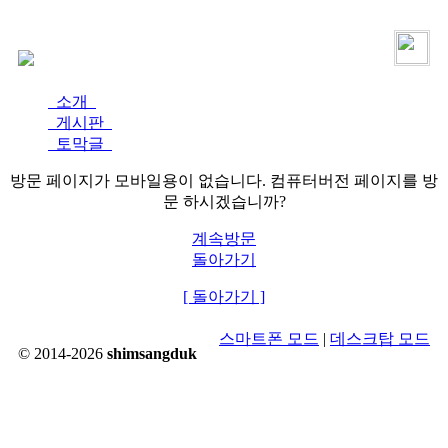
로그인
가입
소개
게시판
토막글
방문 페이지가 모바일용이 없습니다. 컴퓨터버전 페이지를 방
문 하시겠습니까?
계속방문
돌아가기
[ 돌아가기 ]
스마트폰 모드
|
데스크탑 모드
© 2014-2026
shimsangduk