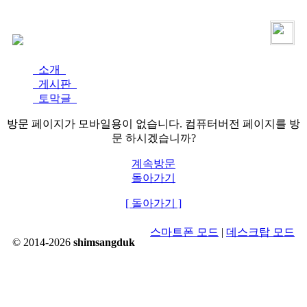
로그인
가입
소개
게시판
토막글
방문 페이지가 모바일용이 없습니다. 컴퓨터버전 페이지를 방
문 하시겠습니까?
계속방문
돌아가기
[ 돌아가기 ]
스마트폰 모드
|
데스크탑 모드
© 2014-2026
shimsangduk