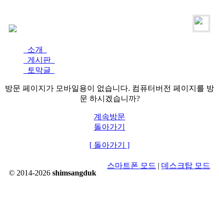
로그인
가입
소개
게시판
토막글
방문 페이지가 모바일용이 없습니다. 컴퓨터버전 페이지를 방
문 하시겠습니까?
계속방문
돌아가기
[ 돌아가기 ]
스마트폰 모드
|
데스크탑 모드
© 2014-2026
shimsangduk