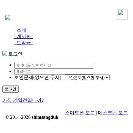
로그인
가입
소개
게시판
토막글
로그인
보안문제(없으면 무시)
로그인
아직 가입전입니까?
스마트폰 모드
|
데스크탑 모드
© 2014-2026
shimsangduk