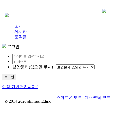
로그인
가입
소개
게시판
토막글
로그인
보안문제(없으면 무시)
로그인
아직 가입전입니까?
스마트폰 모드
|
데스크탑 모드
© 2014-2026
shimsangduk