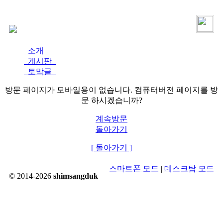
로그인
가입
소개
게시판
토막글
방문 페이지가 모바일용이 없습니다. 컴퓨터버전 페이지를 방
문 하시겠습니까?
계속방문
돌아가기
[ 돌아가기 ]
스마트폰 모드
|
데스크탑 모드
© 2014-2026
shimsangduk